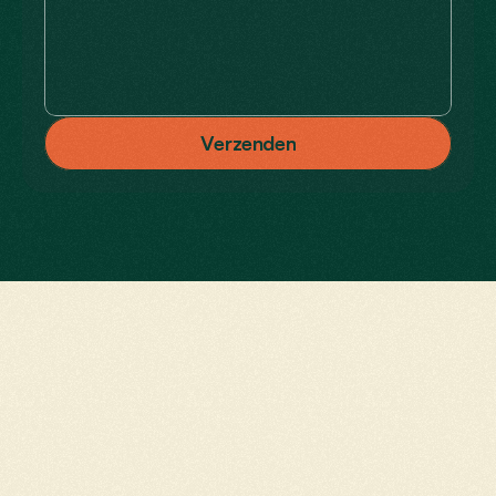
V
e
r
z
e
n
d
e
n
LATEN
WE
SAMENWERKEN