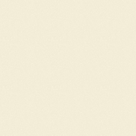
interprofessioneel
onderwijs.
Meer
lezen
of
direct
bestellen?
Dat
kan
hier
.
Het
spel
is
gratis
beschikbaar
voor
zorgopleidingen.
Wil
jij
ook
bijdragen?
Word
actief
binnen
een
lokaal
bestuur
of
neem
contact
op
met
ons
landelijke
team
om
samen
het
verschil
te
maken!