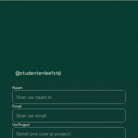
Contact
ons
Sluit
je
aan
bij
onze
missie
@studentenleefstijl
Naam
Email
Uw Project