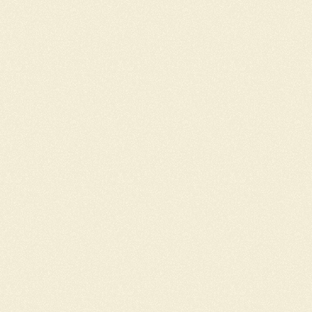
In
samenwerking
met
onze
partners
hebben
we
bijgedragen
aan
het
nieuwe
leerdocument
leefstijl
en
voeding
in
de
geneeskundeopleiding.
Lees
hieronder
meer
over
het
nieuwe
Leerdoelendocument!
Het
Leefstijlspel
In
samenwerking
met
Serious
Game
Academy,
Vereniging
Arts
&
Leefstijl
en
Leefstijl
en
de
Coalitie
Leefstijl
in
de
Zorg
hebben
wij
het
Leefstijlspel:
‘Het
Leefstijlgesprek:
Kaart
het
aan!’
ontwikkeld.
Met
dit
kaartspel
kunnen
zorgprofessionals
in
opleiding
op
een
interactieve
en
laagdrempelige
manier
oefenen
met
motiverende
leefstijlgesprekken,
gebaseerd
op
échte
casussen
uit
de
praktijk.
Het
stimuleert
actief
leren,
reflectie
én
waardevolle
groepsdiscussies,
en
is
inzetbaar
voor
groepen
tot
30
studenten.
Daarnaast
sluit
het
spel
aan
bij
uiteenlopende
zorgopleidingen,
dus
kun
je
het
direct
inzetten
in
werkgroepen,
practica
of