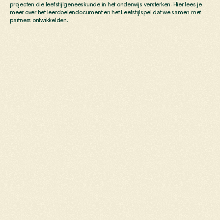
projecten die leefstijlgeneeskunde in het onderwijs versterken. Hier lees je 
meer over het leerdoelendocument en het Leefstijlspel dat we samen met 
partners ontwikkelden.
Leerdoelendocument
Het
is
belangrijk
dat
toekomstige
artsen
zoveel
mogelijk
kennis
hebben
over
de
toepassing
van
leefstijlgeneeskunde
bij
de
behandeling
van
hun
patiënten.
Daarom
heeft
een
grote
groep
deskundigen
het
document
‘Leerdoelen
Leefstijl
en
Voeding
in
de
Geneeskundeopleiding’
opgeleverd,
als
verdieping
op
het
landelijk
opleidingsbeleid.